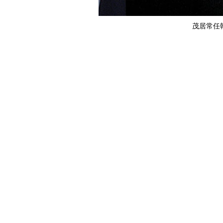
茂居常任幹