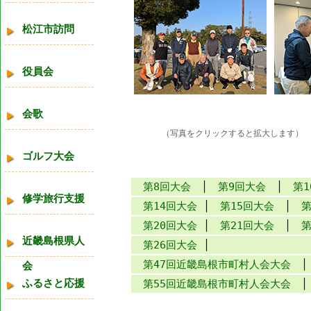
松江市訪問
役員会
会歌
（写真をクリックすると拡大します）
ゴルフ大会
第8回大会
│
第9回大会
│
第1
修学旅行支援
第14回大会
│
第15回大会
│
第20回大会
│
第21回大会
│
近畿島根県人
第26回大会
│
第47回近畿島根市町村人会大会
会
ふるさと応援
第55回近畿島根市町村人会大会
│