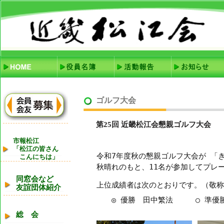
ゴルフ大会
第25回 近畿松江会懇親ゴルフ大会
市報松江
「松江の皆さん
令和7年度秋の懇親ゴルフ大会が 「
こんにちは」
秋晴れのもと、11名が参加してプレ
同窓会など
上位成績者は次のとおりです。（敬称
友誼団体紹介
◎ 優勝 田中繁法 ○ 準優勝
総 会