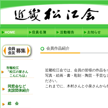
会員作品紹介
市報松江
近畿松江会では、会員の皆様の作品を
「松江の皆さん
写真・絵画・書・彫刻・陶芸・手芸な
こんにちは」
ださい。
これまでに、木村さんと小泉さんから
同窓会など
友誼団体紹介
総 会