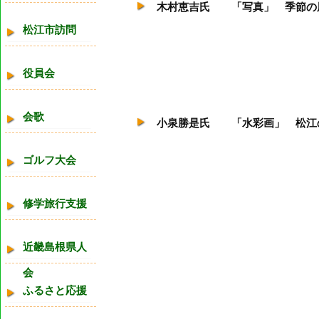
木村恵吉氏 「写真」 季節の
松江市訪問
役員会
会歌
小泉勝是氏 「水彩画」 松江
ゴルフ大会
修学旅行支援
近畿島根県人
会
ふるさと応援