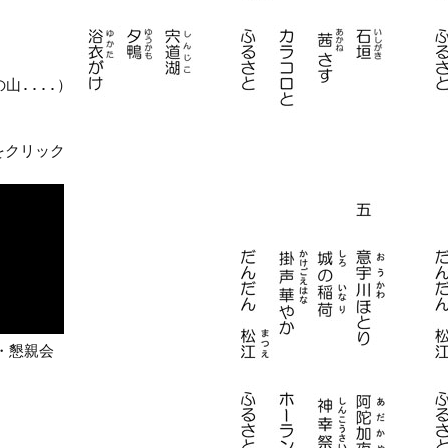
山....）
をクリック
。
・懇親会
】