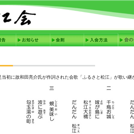
足当初に故和田亮介氏が作詞された会歌「ふるさと松江」が歌い継