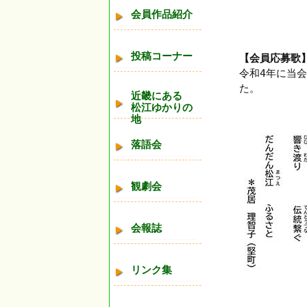
会員作品紹介
投稿コーナー
【会員応募歌
令和4年に当
た。
近畿にある
松江ゆかりの
地
落語会
観劇会
会報誌
リンク集