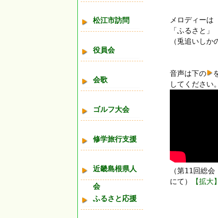
メロディーは
松江市訪問
「ふるさと」
（兎追いしかの
役員会
音声は下の
会歌
してください
ゴルフ大会
修学旅行支援
近畿島根県人
（第11回総会
にて）
【拡大
会
ふるさと応援