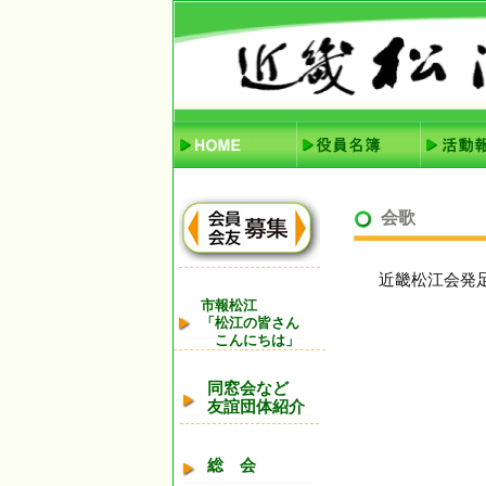
会歌
近畿松江会発
市報松江
「松江の皆さん
こんにちは」
同窓会など
友誼団体紹介
総 会