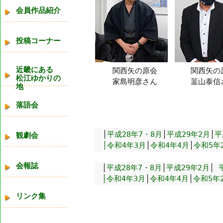
会員作品紹介
投稿コーナー
近畿にある
関西矢の原会
関西矢の
松江ゆかりの
家島明彦さん
韮山泰信
地
落語会
│
平成28年7・8月
│
平成29年2月
│
平
観劇会
│令和4年3月
│
令和4年4月
│
令和5年
会報誌
│
平成28年7・8月
│
平成29年2月
│
│令和4年3月
│
令和4年4月
│
令和5年
リンク集