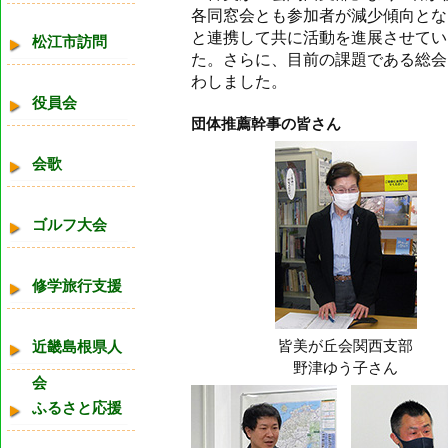
各同窓会とも参加者が減少傾向とな
と連携して共に活動を進展させてい
松江市訪問
た。さらに、目前の課題である総会
わしました。
役員会
団体推薦幹事の皆さん
会歌
ゴルフ大会
修学旅行支援
皆美が丘会関西支部
近畿島根県人
野津ゆう子さん
会
ふるさと応援