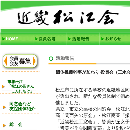
活動報告
団体推薦幹事が加わり 役員会（三水
市報松江
「松江の皆さん
松江市に所在する学校の近畿地区同
こんにちは」
が選出され、新たな役員体制で初め
催しました。
同窓会など
県立・市立の高校の同窓会 松江北
友誼団体紹介
高「関西矢の原会」・松江商業「振
「近畿松江工窓会」、皆美が丘女子
総 会
「皆美が丘会関西支部」より9名が