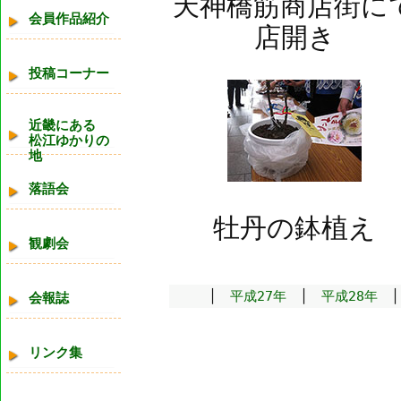
天神橋筋商店街に
会員作品紹介
店開き
投稿コーナー
近畿にある
松江ゆかりの
地
落語会
牡丹の鉢植え
観劇会
│
平成27年
│
平成28年
会報誌
リンク集