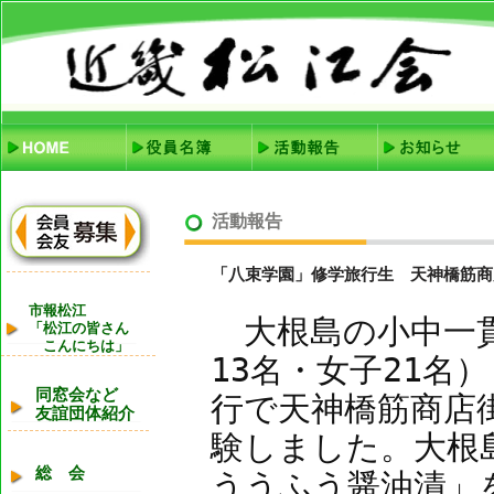
活動報告
「八束学園」修学旅行生 天神橋筋商
市報松江
大根島の小中一貫
「松江の皆さん
こんにちは」
13名・女子21名
同窓会など
行で天神橋筋商店
友誼団体紹介
験しました。大根
総 会
ううふう醤油漬」