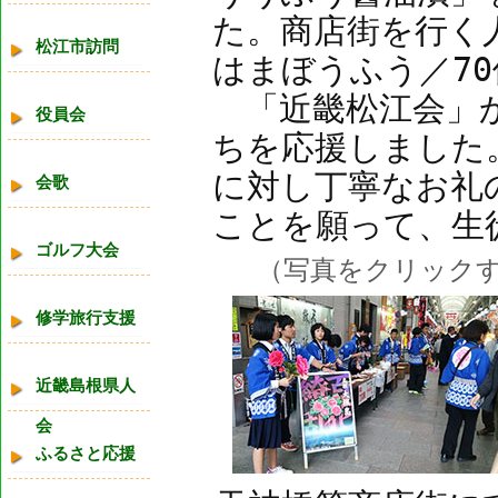
た。商店街を行く
松江市訪問
はまぼうふう／7
「近畿松江会」か
役員会
ちを応援しました
に対し丁寧なお礼
会歌
ことを願って、生
ゴルフ大会
（写真をクリック
修学旅行支援
近畿島根県人
会
ふるさと応援